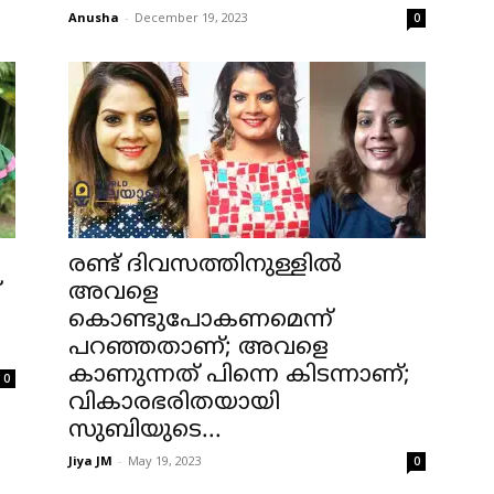
Anusha
-
December 19, 2023
0
രണ്ട് ദിവസത്തിനുള്ളിൽ
്
അവളെ
കൊണ്ടുപോകണമെന്ന്
പറഞ്ഞതാണ്; അവളെ
കാണുന്നത് പിന്നെ കിടന്നാണ്;
0
വികാരഭരിതയായി
സുബിയുടെ...
Jiya JM
-
May 19, 2023
0