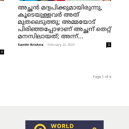
അച്ഛൻ മദ്യപിക്കുമായിരുന്നു,
കൂടെയുള്ളവർ അത്
മുതലെടുത്തു; അമ്മയോട്
പിരിഞ്ഞപ്പോഴാണ് അച്ഛന് തെറ്റ്
മനസിലായത്; അന്ന്...
Santhi Krishna
-
February 22, 2023
0
0
Page 1 of 4