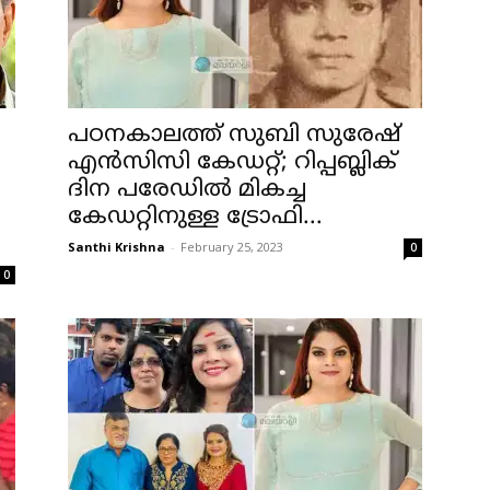
പഠനകാലത്ത് സുബി സുരേഷ്
എൻസിസി കേഡറ്റ്; റിപ്പബ്ലിക്
ദിന പരേഡിൽ മികച്ച
കേഡറ്റിനുള്ള ട്രോഫി...
Santhi Krishna
-
February 25, 2023
0
0