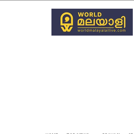
World
Malayali
Live