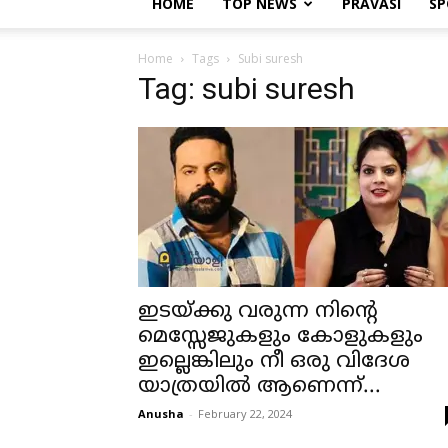
HOME
TOP NEWS
PRAVASI
SP
Home
Tags
Subi suresh
Tag: subi suresh
ഇടയ്ക്കു വരുന്ന നിന്റെ
മെസ്സേജുകളും കോളുകളും
ഇല്ലെങ്കിലും നീ ഒരു വിദേശ
യാത്രയില്‍ ആണെന്ന്...
Anusha
-
February 22, 2024