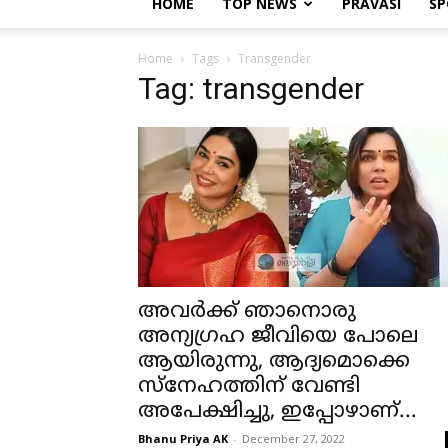
HOME
TOP NEWS
PRAVASI
SP
Home
Tags
Transgender
Tag: transgender
അവര്‍ക്ക് ഞാനൊരു
അന്യഗ്രഹ ജീവിയെ പോലെ
ആയിരുന്നു, ആദ്യമൊക്കെ
സ്‌നേഹത്തിന് വേണ്ടി
അപേക്ഷിച്ചു, ഇപ്പോഴാണ്...
Bhanu Priya AK
-
December 27, 2022