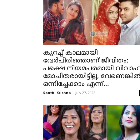
കുറച്ച് കാലമായി
വേർപിരിഞ്ഞാണ് ജീവിതം;
പക്ഷെ നിയമപരമായി വിവാ
മോചിതരായിട്ടില്ല, വേണെങ്കി
ഒന്നിച്ചേക്കാം എന്ന്...
Santhi Krishna
-
July 27, 2022