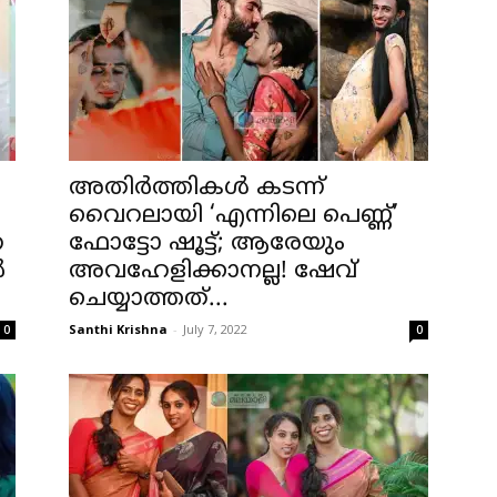
അതിർത്തികൾ കടന്ന്
വൈറലായി ‘എന്നിലെ പെണ്ണ്’
ഹ
ഫോട്ടോ ഷൂട്ട്; ആരേയും
ൽ
അവഹേളിക്കാനല്ല! ഷേവ്
ചെയ്യാത്തത്...
Santhi Krishna
-
July 7, 2022
0
0