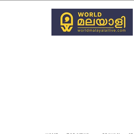
World
Malayali
Live