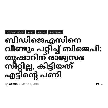
Breaking News
India
Politics
Top News
ബിഡിജെഎസിനെ
വീണ്ടും പറ്റിച്ച് ബിജെപി:
തുഷാറിന് രാജ്യസഭ
സീറ്റില്ല, കിട്ടിയത്
എട്ടിന്റെ പണി
By
admin
-
March 8, 2018
50