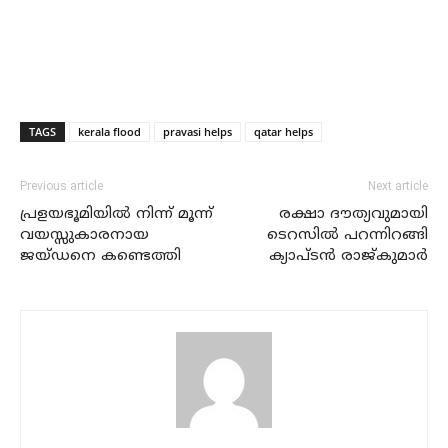
TAGS
kerala flood
pravasi helps
qatar helps
Previous article
Next article
പ്രളയഭൂമിയില്‍ നിന്ന് മൂന്ന്
രക്ഷാ ദൗത്യവുമായി
വയസ്സുകാരനായ
ടെറസില്‍ പറന്നിറങ്ങി
ജയ്ഡനെ കണ്ടെത്തി
ക്യാപ്ടന്‍ രാജ്‌കുമാര്‍