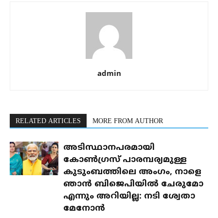
admin
RELATED ARTICLES
MORE FROM AUTHOR
അടിസ്ഥാനപരമായി
കോൺഗ്രസ് പാരമ്പര്യമുള്ള
കുടുംബത്തിലെ അംഗം, നാളെ
ഞാൻ ബിജെപിയിൽ ചേരുമോ
എന്നും അറിയില്ല: നടി ശ്വേതാ
മേനോൻ