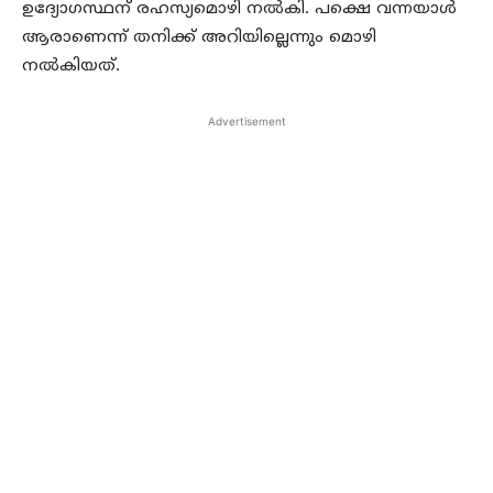
ഉദ്യോഗസ്ഥന് രഹസ്യമൊഴി നല്‍കി. പക്ഷെ വന്നയാള്‍
ആരാണെന്ന് തനിക്ക് അറിയില്ലെന്നും മൊഴി
നല്‍കിയത്.
Advertisement