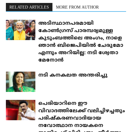
RELATED ARTICLES
MORE FROM AUTHOR
അടിസ്ഥാനപരമായി
കോൺഗ്രസ് പാരമ്പര്യമുള്ള
കുടുംബത്തിലെ അംഗം, നാളെ
ഞാൻ ബിജെപിയിൽ ചേരുമോ
എന്നും അറിയില്ല: നടി ശ്വേതാ
മേനോൻ
നടി കനകലത അന്തരിച്ചു
പെരിയാറിനെ ഈ
വിവാദത്തിലേക്ക് വലിച്ചിഴച്ചതും
പരിഷ്‌കരണവാദിയായ
നവോത്ഥാന നായകനെ