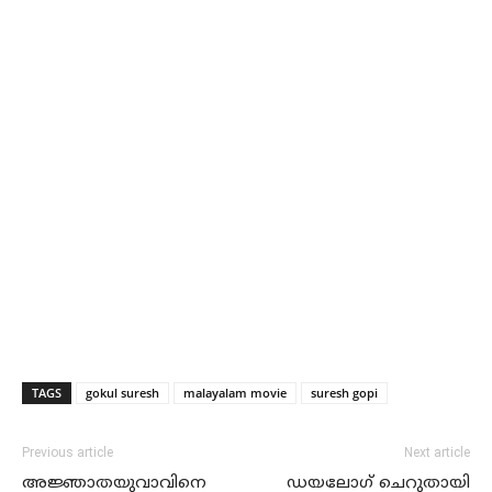
TAGS
gokul suresh
malayalam movie
suresh gopi
Previous article
Next article
അജ്ഞാതയുവാവിനെ
ഡയലോഗ് ചെറുതായി