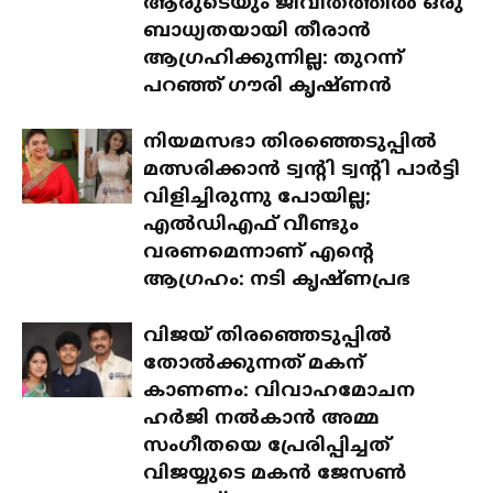
ആരുടെയും ജീവിതത്തിൽ ഒരു
ബാധ്യതയായി തീരാൻ
ആഗ്രഹിക്കുന്നില്ല: തുറന്ന്
പറഞ്ഞ് ഗൗരി കൃഷ്ണൻ
നിയമസഭാ തിരഞ്ഞെടുപ്പിൽ
മത്സരിക്കാൻ ട്വന്റി ട്വന്റി പാർട്ടി
വിളിച്ചിരുന്നു പോയില്ല;
എൽഡിഎഫ് വീണ്ടും
വരണമെന്നാണ് എന്റെ
ആഗ്രഹം: നടി കൃഷ്ണപ്രഭ
വിജയ് തിരഞ്ഞെടുപ്പിൽ
തോൽക്കുന്നത് മകന്
കാണണം: വിവാഹമോചന
ഹർജി നൽകാൻ അമ്മ
സംഗീതയെ പ്രേരിപ്പിച്ചത്
വിജയ്യുടെ മകൻ ജേസൺ