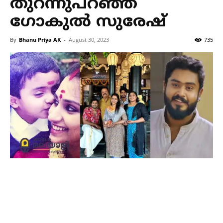
തുറന്നുപറഞ്ഞ്
ഗോകുല്‍ സുരേഷ്
By
Bhanu Priya AK
-
August 30, 2023
735