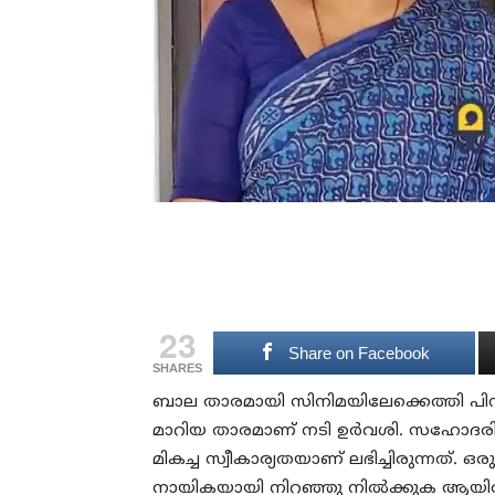
23
Share on Facebook
SHARES
ബാല താരമായി സിനിമയിലേക്കെത്തി പിന്നീ
മാറിയ താരമാണ് നടി ഉര്‍വശി. സഹോദരിമാ
മികച്ച സ്വീകാര്യതയാണ് ലഭിച്ചിരുന്നത്. 
നായികയായി നിറഞ്ഞു നില്‍ക്കുക ആയിര