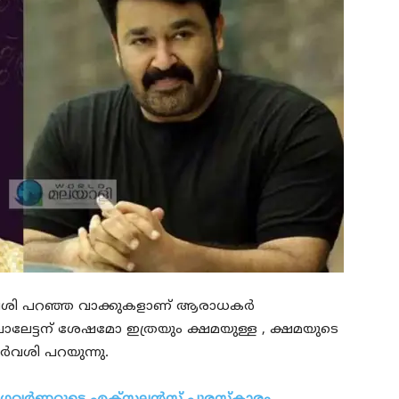
്‍വശി പറഞ്ഞ വാക്കുകളാണ് ആരാധകര്‍
പോ ലാലേട്ടന് ശേഷമോ ഇത്രയും ക്ഷമയുള്ള , ക്ഷമയുടെ
ഉര്‍വശി പറയുന്നു.