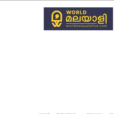
World
Malayali
Live