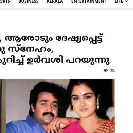
ORTS
BUSINESS
KERALA
ENTERTAINMENT
LIFE
 ആരോടും ദേഷ്യപ്പെട്ട്
ൊരു സ്‌നേഹം,
ച്ച് ഉര്‍വശി പറയുന്നു
102