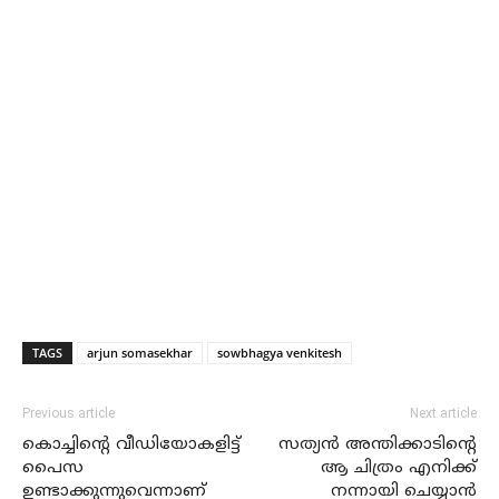
TAGS
arjun somasekhar
sowbhagya venkitesh
Previous article
Next article
കൊച്ചിന്റെ വീഡിയോകളിട്ട്
സത്യന്‍ അന്തിക്കാടിന്റെ
പൈസ
ആ ചിത്രം എനിക്ക്
ഉണ്ടാക്കുന്നുവെന്നാണ്
നന്നായി ചെയ്യാന്‍