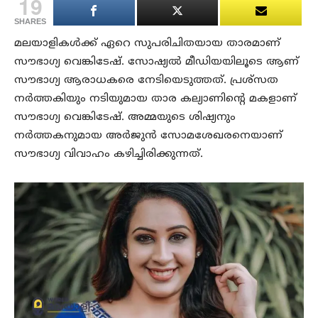
19
SHARES
മലയാളികൾക്ക് ഏറെ സുപരിചിതയായ താരമാണ്
സൗഭാഗ്യ വെങ്കിടേഷ്. സോഷ്യൽ മീഡിയയിലൂടെ ആണ്
സൗഭാഗ്യ ആരാധകരെ നേടിയെടുത്തത്. പ്രശ്സത
നർത്തകിയും നടിയുമായ താര കല്യാണിന്റെ മകളാണ്
സൗഭാഗ്യ വെങ്കിടേഷ്. അമ്മയുടെ ശിഷ്യനും
നർത്തകനുമായ അർജുൻ സോമശേഖരനെയാണ്
സൗഭാഗ്യ വിവാഹം കഴിച്ചിരിക്കുന്നത്.