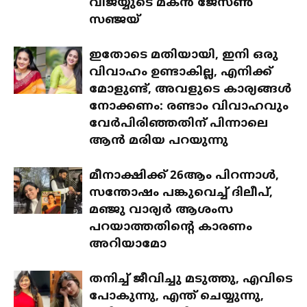
വിജയ്യുടെ മകൻ ജേസൺ
സഞ്ജയ്
ഇതോടെ മതിയായി, ഇനി ഒരു
വിവാഹം ഉണ്ടാകില്ല, എനിക്ക്
മോളുണ്ട്, അവളുടെ കാര്യങ്ങൾ
നോക്കണം: രണ്ടാം വിവാഹവും
വേർപിരിഞ്ഞതിന് പിന്നാലെ
ആൻ മരിയ പറയുന്നു
മീനാക്ഷിക്ക് 26ആം പിറന്നാൾ,
സന്തോഷം പങ്കുവെച്ച് ദിലീപ്,
മഞ്ജു വാര്യർ ആശംസ
പറയാത്തതിന്റെ കാരണം
അറിയാമോ
തനിച്ച് ജീവിച്ചു മടുത്തു, എവിടെ
പോകുന്നു, എന്ത് ചെയ്യുന്നു,