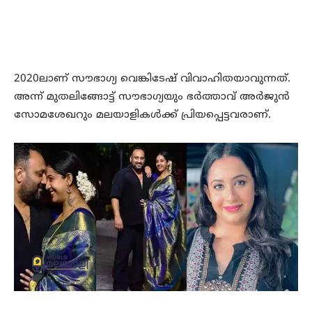
2020ലാണ് സൗഭാഗ്യ വെങ്കിടേഷ് വിവാഹിതയാവുന്നത്.
അന്ന് മുതലിങ്ങോട്ട് സൗഭാഗ്യയും ഭർത്താവ് അർജുൻ
സോമശേഖറും മലയാളികൾക്ക് പ്രിയപ്പെട്ടവരാണ്.