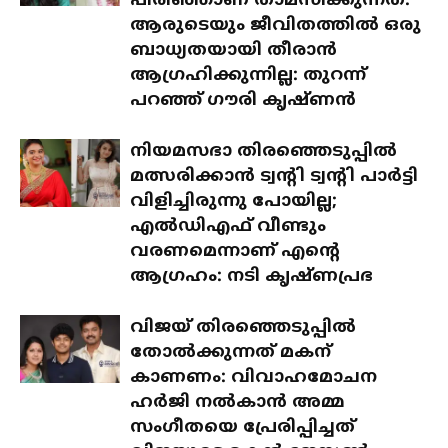
പിരിഞ്ഞാണ് താമസിക്കുന്നത്:
ആരുടെയും ജീവിതത്തിൽ ഒരു
ബാധ്യതയായി തീരാൻ
ആഗ്രഹിക്കുന്നില്ല: തുറന്ന്
പറഞ്ഞ് ഗൗരി കൃഷ്ണൻ
നിയമസഭാ തിരഞ്ഞെടുപ്പിൽ
മത്സരിക്കാൻ ട്വന്റി ട്വന്റി പാർട്ടി
വിളിച്ചിരുന്നു പോയില്ല;
എൽഡിഎഫ് വീണ്ടും
വരണമെന്നാണ് എന്റെ
ആഗ്രഹം: നടി കൃഷ്ണപ്രഭ
വിജയ് തിരഞ്ഞെടുപ്പിൽ
തോൽക്കുന്നത് മകന്
കാണണം: വിവാഹമോചന
ഹർജി നൽകാൻ അമ്മ
സംഗീതയെ പ്രേരിപ്പിച്ചത്