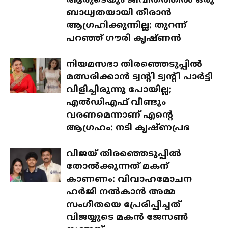
ആരുടെയും ജീവിതത്തിൽ ഒരു
ബാധ്യതയായി തീരാൻ
ആഗ്രഹിക്കുന്നില്ല: തുറന്ന്
പറഞ്ഞ് ഗൗരി കൃഷ്ണൻ
നിയമസഭാ തിരഞ്ഞെടുപ്പിൽ
മത്സരിക്കാൻ ട്വന്റി ട്വന്റി പാർട്ടി
വിളിച്ചിരുന്നു പോയില്ല;
എൽഡിഎഫ് വീണ്ടും
വരണമെന്നാണ് എന്റെ
ആഗ്രഹം: നടി കൃഷ്ണപ്രഭ
വിജയ് തിരഞ്ഞെടുപ്പിൽ
തോൽക്കുന്നത് മകന്
കാണണം: വിവാഹമോചന
ഹർജി നൽകാൻ അമ്മ
സംഗീതയെ പ്രേരിപ്പിച്ചത്
വിജയ്യുടെ മകൻ ജേസൺ