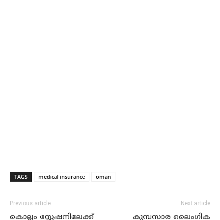
TAGS
medical insurance
oman
Previous article
Next article
കൊല്ലം സ്റ്റേഷനിലേക്ക്
കുമ്പസാര ലൈംഗിക