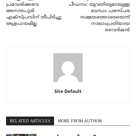
പ്രവേശിക്കവേ
പീഡനം: യുവതിയുമായുള്ള
അനന്തപുരി
ബന്ധം പരസ്പര
എക്‌സ്പ്രസിന് തീപിടിച്ചു;
സമ്മതത്തോടെയെന്ന്
ആളപായമില്ല
നാലാംപ്രതിയായ
വൈദികന്‍
Site Default
RELATED ARTICLES
MORE FROM AUTHOR