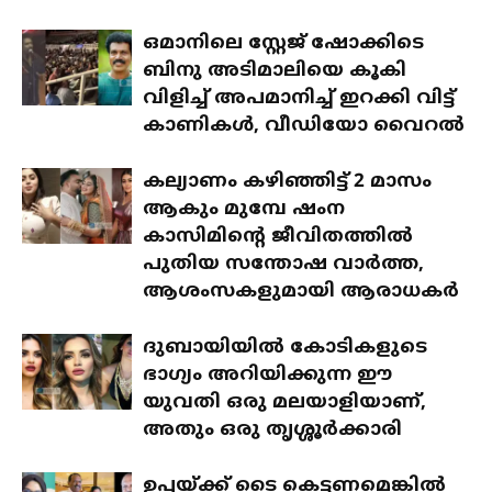
ഒമാനിലെ സ്റ്റേജ് ഷോക്കിടെ
ബിനു അടിമാലിയെ കൂകി
വിളിച്ച് അപമാനിച്ച് ഇറക്കി വിട്ട്
കാണികൾ, വീഡിയോ വൈറൽ
കല്യാണം കഴിഞ്ഞിട്ട് 2 മാസം
ആകും മുമ്പേ ഷംന
കാസിമിന്റെ ജീവിതത്തിൽ
പുതിയ സന്തോഷ വാർത്ത,
ആശംസകളുമായി ആരാധകർ
ദുബായിയിൽ കോടികളുടെ
ഭാഗ്യം അറിയിക്കുന്ന ഈ
യുവതി ഒരു മലയാളിയാണ്,
അതും ഒരു തൃശ്ശൂർക്കാരി
ഉപ്പയ്ക്ക് ടൈ കെട്ടണമെങ്കിൽ