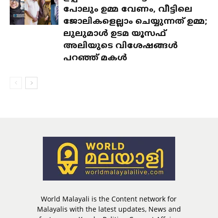
പോലും ഉമ്മ വേണം, വീട്ടിലെ
ജോലികളെല്ലാം ചെയ്യുന്നത് ഉമ്മ;
ലുലുമാൾ ഉടമ യൂസഫ്
അലിയുടെ വിശേഷങ്ങൾ
പറഞ്ഞ് മകൾ
World Malayali is the Content network for
Malayalis with the latest updates, News and