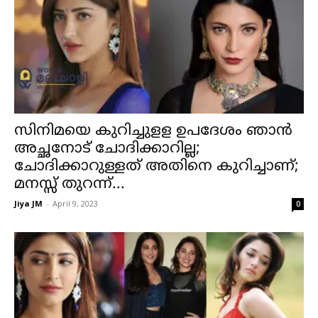
സിനിമയെ കുറിച്ചുളള ഉപദേശം ഞാൻ
അച്ഛനോട് ചോദിക്കാറില്ല;
ചോദിക്കാറുള്ളത് അതിനെ കുറിച്ചാണ്;
മനസ്സ് തുറന്ന്...
Jiya JM
-
April 9, 2023
0