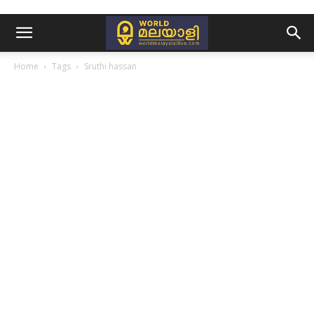
Home
Tags
Sruthi hassan