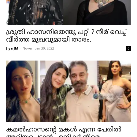
ശ്രുതി ഹാസനിതെന്തു പറ്റി ? നീര് വെച്ച്
വീർത്ത മുഖവുമായി താരം.
Jiya JM
-
November 30, 2022
0
കമൽഹാസന്റെ മകൾ എന്ന പേരിൽ