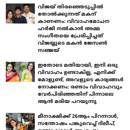
വിജയ് തിരഞ്ഞെടുപ്പിൽ
തോൽക്കുന്നത് മകന്
കാണണം: വിവാഹമോചന
ഹർജി നൽകാൻ അമ്മ
സംഗീതയെ പ്രേരിപ്പിച്ചത്
വിജയ്യുടെ മകൻ ജേസൺ
സഞ്ജയ്
ഇതോടെ മതിയായി, ഇനി ഒരു
വിവാഹം ഉണ്ടാകില്ല, എനിക്ക്
മോളുണ്ട്, അവളുടെ കാര്യങ്ങൾ
നോക്കണം: രണ്ടാം വിവാഹവും
വേർപിരിഞ്ഞതിന് പിന്നാലെ
ആൻ മരിയ പറയുന്നു
മീനാക്ഷിക്ക് 26ആം പിറന്നാൾ,
സന്തോഷം പങ്കുവെച്ച് ദിലീപ്,