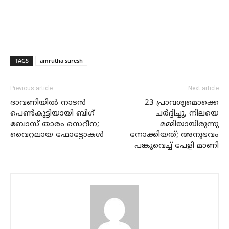
TAGS
amrutha suresh
Previous article
Next article
ദാവണിയില്‍ നാടന്‍
23 പ്രാവശ്യമൊക്കെ
പെണ്‍കുട്ടിയായി ബിഗ്
ചര്‍ദ്ദിച്ചു, നിലയെ
ബോസ് താരം സെറീന;
മമ്മിയായിരുന്നു
വൈറലായ ഫോട്ടോകള്‍
നോക്കിയത്; അനുഭവം
പങ്കുവെച്ച് പേളി മാണി