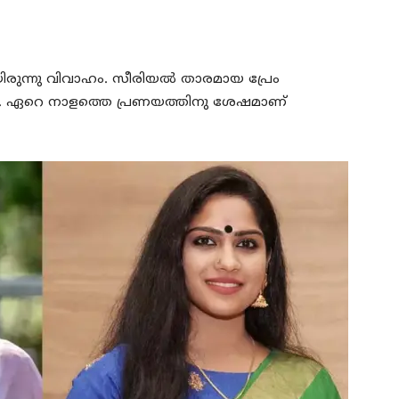
്നു വിവാഹം. സീരിയല്‍ താരമായ പ്രേം
വ്. ഏറെ നാളത്തെ പ്രണയത്തിനു ശേഷമാണ്