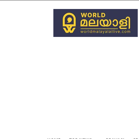
World
Malayali
Live