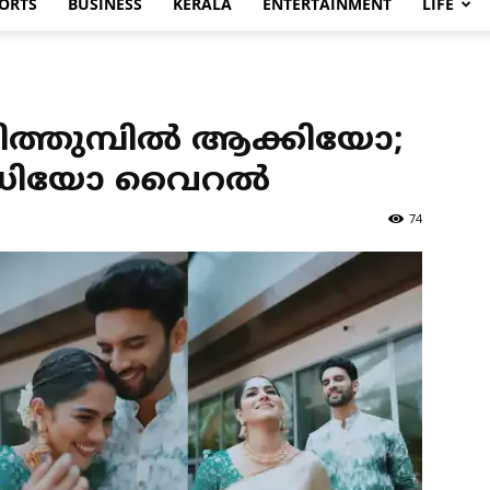
ORTS
BUSINESS
KERALA
ENTERTAINMENT
LIFE
ിത്തുമ്പില്‍ ആക്കിയോ;
ീഡിയോ വൈറല്‍
74