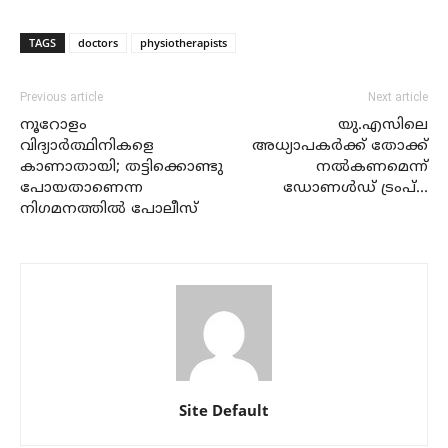
TAGS
doctors
physiotherapists
Previous article
Next article
നൂറോളം
യു.എസിലെ
വിദ്യാര്‍ത്ഥിനികളെ
അധ്യാപകര്‍ക്ക് തോക്ക്
കാണാതായി; തട്ടിക്കൊണ്ടു
നല്‍കണമെന്ന്
പോയതാണെന്ന
ഡോണള്‍ഡ് ട്രംപ്…
നിഗമനത്തില്‍ പോലീസ്
Site Default