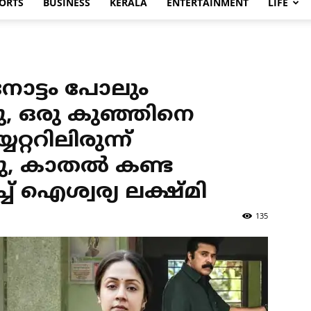
ORTS
BUSINESS
KERALA
ENTERTAINMENT
LIFE
നോട്ടം പോലും
ചു, ഒരു കുഞ്ഞിനെ
്ററിലിരുന്ന്
, കാതല്‍ കണ്ട
് ഐശ്വര്യ ലക്ഷ്മി
135