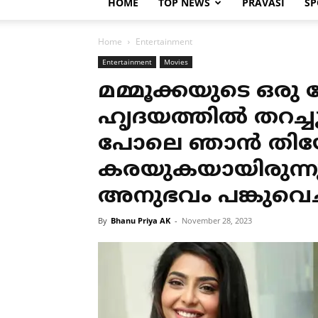
HOME
TOP NEWS
PRAVASI
SP
Home
Entertainment
Entertainment
Movies
മമ്മൂക്കയുടെ ഒരു 
ഹൃദയത്തില്‍ തറച്
പോലെ ഞാന്‍ തിയ്യേറ
കരയുകയായിരുന്നു
അനുഭവം പങ്കുവെച്ച
By
Bhanu Priya AK
-
November 28, 2023