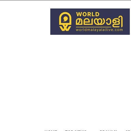
World
Malayali
Live