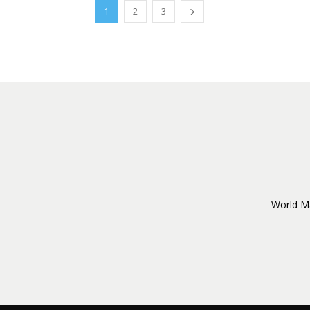
1
2
3
World Ma