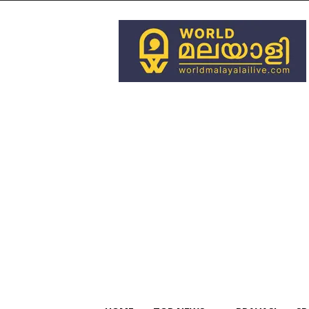
World
Malayali
Live