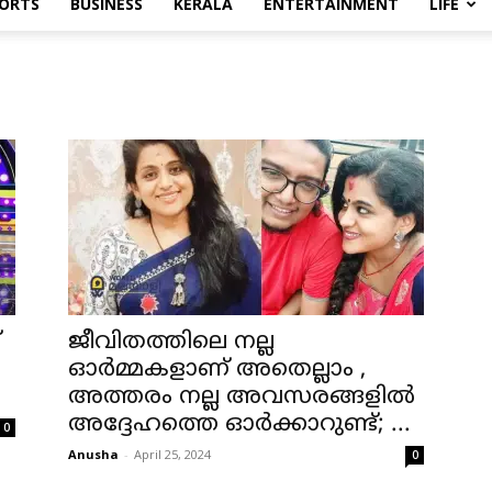
ORTS
BUSINESS
KERALA
ENTERTAINMENT
LIFE
്
ജീവിതത്തിലെ നല്ല
ഓര്‍മ്മകളാണ് അതെല്ലാം ,
അത്തരം നല്ല അവസരങ്ങളില്‍
അദ്ദേഹത്തെ ഓര്‍ക്കാറുണ്ട്; ...
0
Anusha
-
April 25, 2024
0