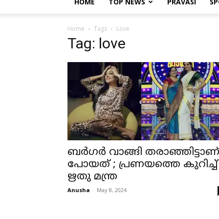
HOME
TOP NEWS
PRAVASI
SP
Home
Tags
Love
Tag: love
ബര്‍ഗര്‍ വാങ്ങി തരാഞ്ഞിട്ടാണ
പോയത് ; പ്രണയത്തെ കുറിച്ച്
ഋതു മന്ത്ര
Anusha
-
May 8, 2024